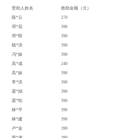
受助人姓名
救助金额（元）
陈*云
270
邓*花
390
邓*联
390
植*洪
390
冯*妹
390
高*成
240
高*妹
390
李*洪
390
梁*娟
390
梁*轮
390
林*平
390
林*建
390
卢*金
390
蒙*弟
390