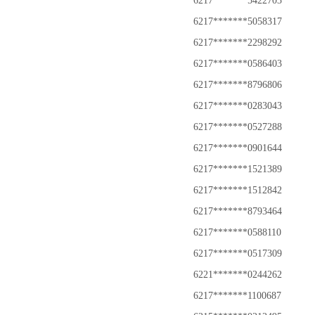
6217*******5422703
6217*******5058317
6217*******2298292
6217*******0586403
6217*******8796806
6217*******0283043
6217*******0527288
6217*******0901644
6217*******1521389
6217*******1512842
6217*******8793464
6217*******0588110
6217*******0517309
6221*******0244262
6217*******1100687