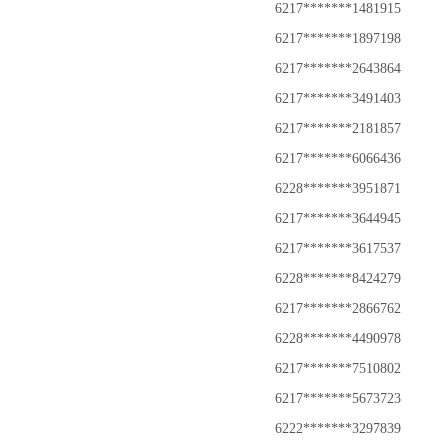
6217*******1481915
6217*******1897198
6217*******2643864
6217*******3491403
6217*******2181857
6217*******6066436
6228*******3951871
6217*******3644945
6217*******3617537
6228*******8424279
6217*******2866762
6228*******4490978
6217*******7510802
6217*******5673723
6222*******3297839