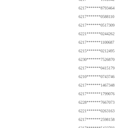
6217*******8793464
6217*******0588110
6217*******0517309
6221*******0244262
6217*******1100687
6215*******0212495
6230*******7526870
6217*******0415179
6210*******0743746
6217*******1467348
6217*******1799076
6228*******7667073
6221*******0263163
6217*******2598158