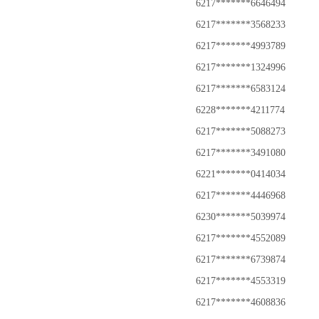
6217*******6646494
6217*******3568233
6217*******4993789
6217*******1324996
6217*******6583124
6228*******4211774
6217*******5088273
6217*******3491080
6221*******0414034
6217*******4446968
6230*******5039974
6217*******4552089
6217*******6739874
6217*******4553319
6217*******4608836