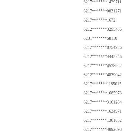
6217*******1429711
6217*******0831271
6217*******1672
6212*******3295486
6231*******58110
6217*******0754986
6212*******4443746
6217*******4538922
6212*******4839042
6217*******1185015
6217*******1685973
6217*******3101284
6217*******1634971
6217*******1301852
6217*******4092698