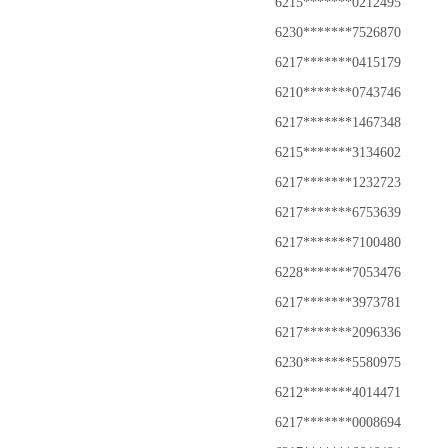
6215*******0212495
6230*******7526870
6217*******0415179
6210*******0743746
6217*******1467348
6215*******3134602
6217*******1232723
6217*******6753639
6217*******7100480
6228*******7053476
6217*******3973781
6217*******2096336
6230*******5580975
6212*******4014471
6217*******0008694