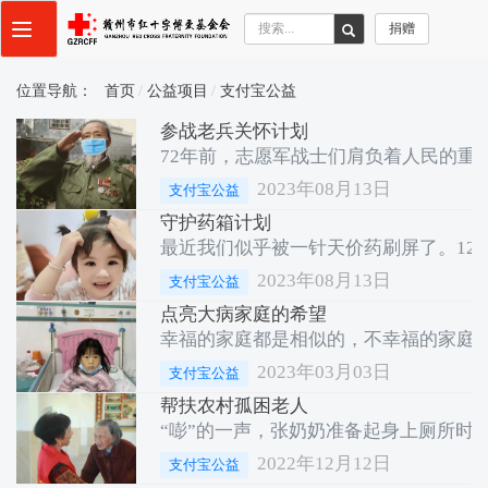
捐赠
Toggle
navigation
位置导航：
首页
公益项目
支付宝公益
参战老兵关怀计划
72年前，志愿军战士们肩负着人民的重
2023年08月13日
支付宝公益
守护药箱计划
最近我们似乎被一针天价药刷屏了。12
2023年08月13日
支付宝公益
点亮大病家庭的希望
幸福的家庭都是相似的，不幸福的家庭
2023年03月03日
支付宝公益
帮扶农村孤困老人
“嘭”的一声，张奶奶准备起身上厕所
2022年12月12日
支付宝公益